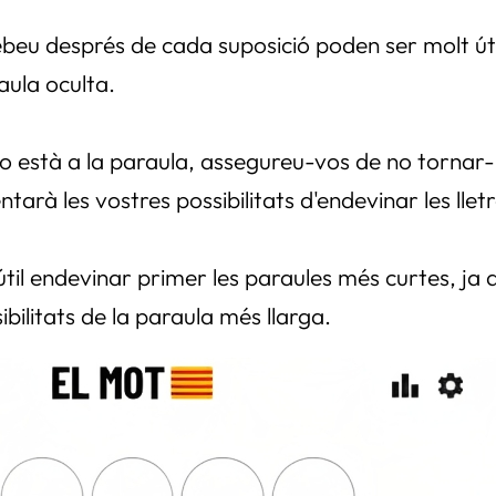
 rebeu després de cada suposició poden ser molt út
raula oculta.
 i no està a la paraula, assegureu-vos de no tornar
arà les vostres possibilitats d'endevinar les llet
útil endevinar primer les paraules més curtes, ja 
ibilitats de la paraula més llarga.