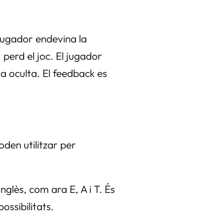
l jugador endevina la
 perd el joc. El jugador
la oculta. El feedback es
oden utilitzar per
glès, com ara E, A i T. És
ossibilitats.