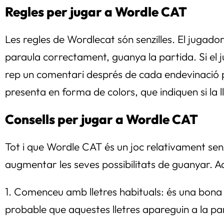
Regles per jugar a Wordle CAT
Les regles de Wordlecat són senzilles. El jugador
paraula correctament, guanya la partida. Si el j
rep un comentari després de cada endevinació per
presenta en forma de colors, que indiquen si la l
Consells per jugar a Wordle CAT
Tot i que Wordle CAT és un joc relativament senzil
augmentar les seves possibilitats de guanyar. Aq
1. Comenceu amb lletres habituals: és una bona 
probable que aquestes lletres apareguin a la par