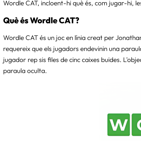
Wordle CAT, incloent-hi què és, com jugar-hi, les
Què és Wordle CAT?
Wordle CAT és un joc en línia creat per Jonath
requereix que els jugadors endevinin una paraula de
jugador rep sis files de cinc caixes buides. L'obj
paraula oculta.