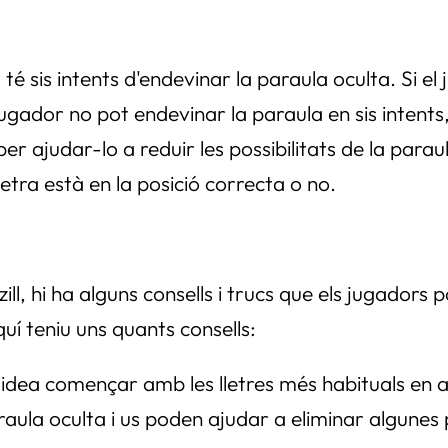
 té sis intents d'endevinar la paraula oculta. Si e
ugador no pot endevinar la paraula en sis intents,
 ajudar-lo a reduir les possibilitats de la parau
letra està en la posició correcta o no.
l, hi ha alguns consells i trucs que els jugadors p
uí teniu uns quants consells:
idea començar amb les lletres més habituals en an
aula oculta i us poden ajudar a eliminar algunes p