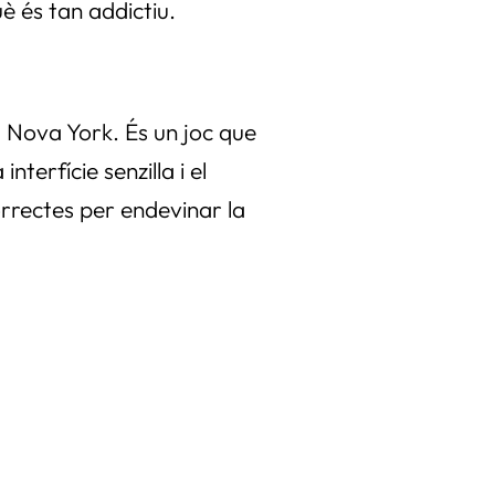
uè és tan addictiu.
 Nova York. És un joc que
nterfície senzilla i el
correctes per endevinar la