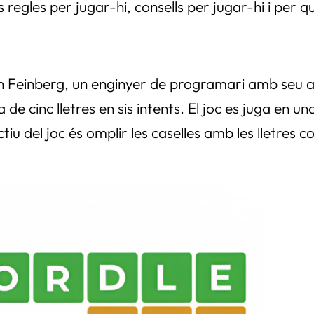
 regles per jugar-hi, consells per jugar-hi i per q
an Feinberg, un enginyer de programari amb seu a
 cinc lletres en sis intents. El joc es juga en una i
ectiu del joc és omplir les caselles amb les lletres 