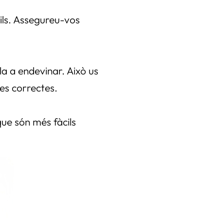
ils. Assegureu-vos
-la a endevinar. Això us
res correctes.
que són més fàcils